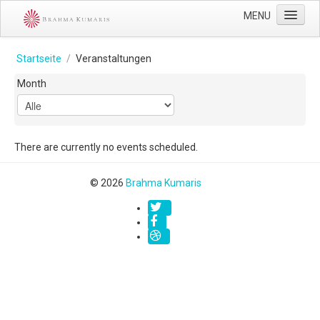
MENU
Startseite
Startseite
/
Veranstaltungen
Veranstaltungen
Month
Über uns
Kontaktiere uns
There are currently no events scheduled.
Impressum
© 2026
Brahma Kumaris