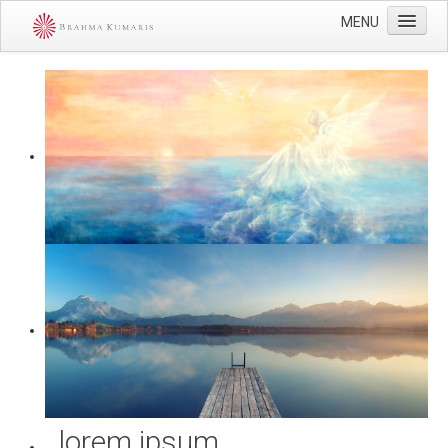
MENU
Startseite
Veranstaltungen
Über uns
Kontaktiere uns
Impressum
lorem ipsum